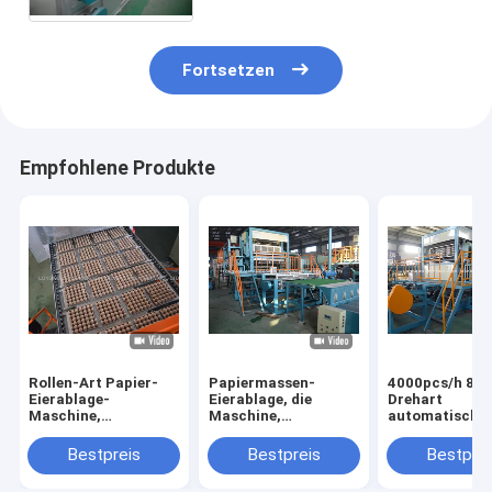
Fortsetzen
Empfohlene Produkte
Rollen-Art Papier-
Papiermassen-
4000pcs/h 8 ve
Eierablage-
Eierablage, die
Drehart
Maschine,
Maschine,
automatische
Eierablage-
Papiermassen-
Eierablagemas
Fertigungsstraße
Maschine herstellt,
mit der trock
Bestpreis
Bestpreis
Bestprei
der hohen Qualität
Ei-Kasten
Linie von 6 Sc
produzierend
mit Seiten