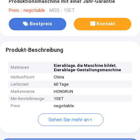
Produktionsmaschine mit einer Jahr-Garantie
Preis：negotiable
MOQ：1SET
Bestpreis
Kontakt
Produkt-Beschreibung
,
,
Eierablage
die Maschine bildet
Markieren
Eierablage-Gestaltungsmaschine
Herkunftsort
China
Lieferzeit
60 Tage
Markenname
HONGRUN
Min Bestellmenge
1SET
Preis
negotiable
Sehen Sie mehr an