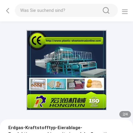
3
/
4
Erdgas-Kraftstofftyp-Eierablage-