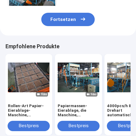
Fortsetzen
Empfohlene Produkte
Rollen-Art Papier-
Papiermassen-
4000pcs/h 8 ve
Eierablage-
Eierablage, die
Drehart
Maschine,
Maschine,
automatische
Eierablage-
Papiermassen-
Eierablagemas
Fertigungsstraße
Maschine herstellt,
mit der trock
Bestpreis
Bestpreis
Bestprei
der hohen Qualität
Ei-Kasten
Linie von 6 Sc
produzierend
mit Seiten