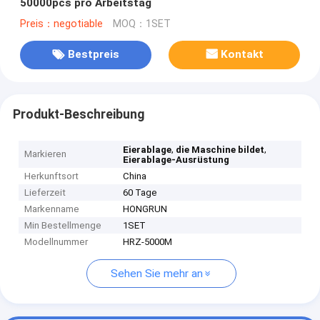
50000pcs pro Arbeitstag
Preis：negotiable
MOQ：1SET
Bestpreis
Kontakt
Produkt-Beschreibung
,
,
Eierablage
die Maschine bildet
Markieren
Eierablage-Ausrüstung
Herkunftsort
China
Lieferzeit
60 Tage
Markenname
HONGRUN
Min Bestellmenge
1SET
Modellnummer
HRZ-5000M
Sehen Sie mehr an