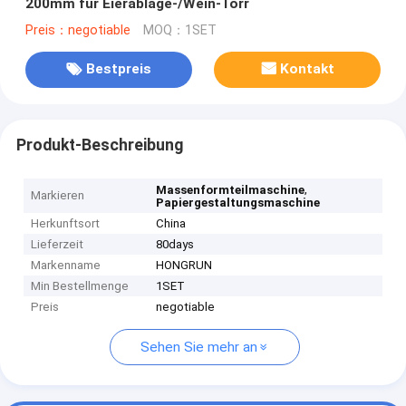
200mm für Eierablage-/Wein-Torr
Preis：negotiable
MOQ：1SET
Bestpreis
Kontakt
Produkt-Beschreibung
,
Massenformteilmaschine
Markieren
Papiergestaltungsmaschine
Herkunftsort
China
Lieferzeit
80days
Markenname
HONGRUN
Min Bestellmenge
1SET
Preis
negotiable
Sehen Sie mehr an