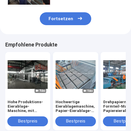
Fortsetzen
Empfohlene Produkte
Hohe Produktions-
Hochwertige
Drehpapierma
Eierablage-
Eierablagemaschine,
Formteil-Masc
Maschine, mit
Papier-Eierablage-
Papiereierabla
hohem Ausschuss
Maschine der hohen
Maschine herst
Papiermassenformteilmaschine
Qualität
Bestpreis
Bestpreis
Bestprei