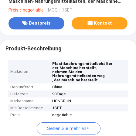
Maschinen-Nahrungsmittelkasten, der Maschine
herstellt
Preis：negotiable
MOQ：1SET
Bestpreis
Kontakt
Produkt-Beschreibung
,
Plastiknahrungsmittelbehälter
,
der Maschine herstellt
Markieren
nehmen Sie den
Nahrungsmittelkasten weg
,
der Maschine herstellt
Herkunftsort
China
Lieferzeit
90Tage
Markenname
HONGRUN
Min Bestellmenge
1SET
Preis
negotiable
Sehen Sie mehr an