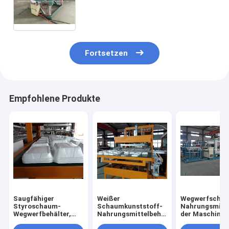
Maschinen-Nahrungsmittelkasten,
der Maschine herstellt
Fortsetzen
Empfohlene Produkte
Saugfähiger
Weißer
Wegwerfschau
Styroschaum-
Schaumkunststoff-
Nahrungsmitte
Wegwerfbehälter,
Nahrungsmittelbehälter-
der Maschine 
der Maschine mit
Maschinen-
Farbtouch Scr