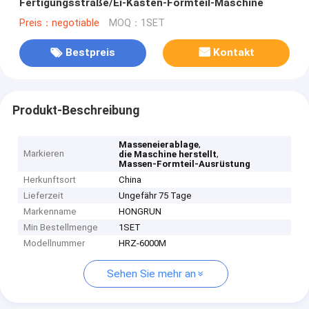
Fertigungsstraße/Ei-Kasten-Formteil-Maschine
Preis：negotiable
MOQ：1SET
Bestpreis
Kontakt
Produkt-Beschreibung
,
Masseneierablage
Markieren
,
die Maschine herstellt
Massen-Formteil-Ausrüstung
Herkunftsort
China
Lieferzeit
Ungefähr 75 Tage
Markenname
HONGRUN
Min Bestellmenge
1SET
Modellnummer
HRZ-6000M
Sehen Sie mehr an