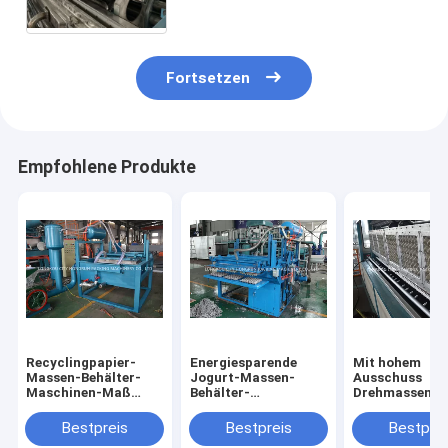
Fortsetzen
Empfohlene Produkte
Recyclingpapier-
Energiesparende
Mit hohem
Massen-Behälter-
Jogurt-Massen-
Ausschuss
Maschinen-Maß
Behälter-
Drehmassen-
3.3m*2.2m*2.5m BV
Maschine/kleine
Eierablage, die
TUV
Eierablage-Maschine
Maschine/Ei-K
Bestpreis
Bestpreis
Bestprei
Gestaltungsm